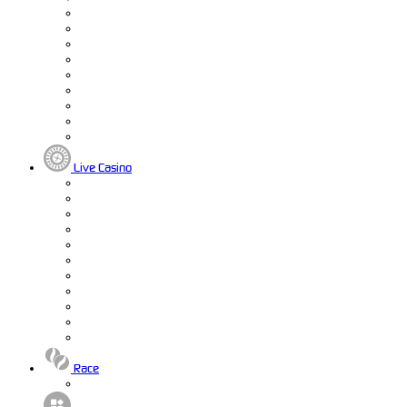
Live Casino
Race